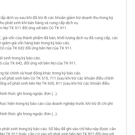
ấp dịch vụ sau khi đã trừ đi các khoản giảm trừ doanh thu trong kỳ
thu phát sinh khi bán hàng và cung cấp dịch vụ.
ên Nợ TK 511 đối ứng với bên Có TK 911.
, giá vốn của thành phẩm đã bán, khối lượng dịch vụ đã cung cấp, các
hi giảm giá vốn hàng bán trong kỳ báo cáo.
ên Có của TK 632 đối ứng bên Nợ của TK 911.
át sinh trong kỳ báo cáo.
 Có của TK 642, đối ứng với bên Nợ của TK 911.
ộng tài chính và hoạt động khác trong kỳ báo cáo.
ng số phát sinh bên Có TK 515, 711 (sau khi trừ các khoản điều chỉnh
tổng số phát sinh bên Nợ TK 635, 811 (sau khi trừ các khoản điều
ình thức ghi trong ngoặc đơn (...).
thực hiện trong kỳ báo cáo của doanh nghiệp trước khi trừ đi chi phí
ình thức ghi trong ngoặc đơn (...).
 phát sinh trong kỳ báo cáo. Số liệu để ghi vào chỉ tiêu này được căn
 Nợ TK 911 hoặc căn cứ vào số phát sinh bên Nợ TK 821 đối ứng với