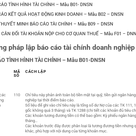
ÁO TÌNH HÌNH TÀI CHÍNH – Mẫu B01- DNSN
CÁO KẾT QUẢ HOẠT ĐỘNG KINH DOANH – Mẫu B02 – DNSN
THUYẾT MINH BÁO CÁO TÀI CHÍNH – Mẫu B09 – DNSN
 CÂN ĐỐI TÀI KHOẢN NỘP CHO CƠ QUAN THUẾ – Mẫu F01 – DN
g pháp lập báo cáo tài chính doanh nghiệp
O TÌNH HÌNH TÀI CHÍNH – Mẫu B01-DNSN
MÃ
CÁCH LẬP
SỐ
 các
110
Chỉ tiêu này phản ánh toàn bộ tiền mặt tại quỹ, tiền gửi ngân h
ng
nghiệp tại thời điểm báo cáo.
n
Số liệu để ghi vào chỉ tiêu này là tổng số dư Nợ của các TK 111, 1
gốc không quá 3 tháng) và TK 1288 (chi tiết các khoản đủ tiêu ch
Các khoản tương đương tiền có thể bao gồm: Kỳ phiếu ngân hàng,
tháng…
Các khoản trước đây được phân loại là tương đương tiền nhưng qu
khác, phù hợp với nội dung của từng khoản mục.