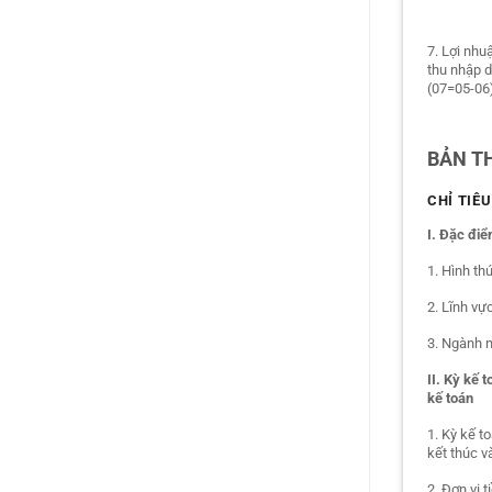
7. Lợi nhu
thu nhập 
(07=05-06
BẢN T
CHỈ TIÊU
I. Đặc đi
1. Hình th
2. Lĩnh vự
3. Ngành 
II. Kỳ kế 
kế toán
1. Kỳ kế to
kết thúc vào
2. Đơn vị 