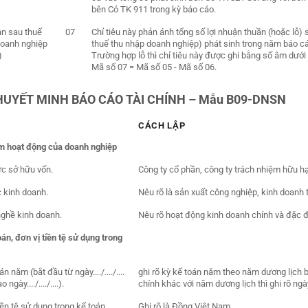
bên Có TK 911 trong kỳ báo cáo.
ận sau thuế
07
Chỉ tiêu này phản ánh tổng số lợi nhuận thuần (hoặc lỗ)
doanh nghiệp
thuế thu nhập doanh nghiệp) phát sinh trong năm báo c
)
Trường hợp lỗ thì chỉ tiêu này được ghi bằng số âm dưới h
Mã số 07 = Mã số 05 - Mã số 06.
HUYẾT MINH BÁO CÁO TÀI CHÍNH – Mẫu B09-DNSN
CÁCH LẬP
ểm hoạt động của doanh nghiệp
ức sở hữu vốn.
Công ty cổ phần, công ty trách nhiệm hữu h
c kinh doanh.
Nêu rõ là sản xuất công nghiệp, kinh doanh 
nghề kinh doanh.
Nêu rõ hoạt động kinh doanh chính và đặc 
toán, đơn vị tiền tệ sử dụng trong
án năm (bắt đầu từ ngày..../..../....
ghi rõ kỳ kế toán năm theo năm dương lịch b
 ngày..../..../....).
chính khác với năm dương lịch thì ghi rõ ng
tiền tệ sử dụng trong kế toán.
Ghi rõ là Đồng Việt Nam.