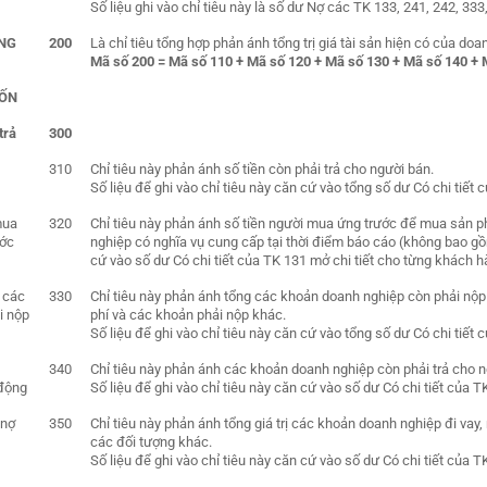
Số liệu ghi vào chỉ tiêu này là số dư Nợ các TK 133, 241, 242, 333, 
NG
200
Là chỉ tiêu tổng hợp phản ánh tổng trị giá tài sản hiện có của doa
Mã số 200 = Mã số 110 + Mã số 120 + Mã số 130 + Mã số 140 + 
ỐN
trả
300
310
Chỉ tiêu này phản ánh số tiền còn phải trả cho người bán.
Số liệu để ghi vào chỉ tiêu này căn cứ vào tổng số dư Có chi tiết 
mua
320
Chỉ tiêu này phản ánh số tiền người mua ứng trước để mua sản ph
ước
nghiệp có nghĩa vụ cung cấp tại thời điểm báo cáo (không bao gồ
cứ vào số dư Có chi tiết của TK 131 mở chi tiết cho từng khách h
 các
330
Chỉ tiêu này phản ánh tổng các khoản doanh nghiệp còn phải nộp 
i nộp
phí và các khoản phải nộp khác.
Số liệu để ghi vào chỉ tiêu này căn cứ vào tổng số dư Có chi tiết 
340
Chỉ tiêu này phản ánh các khoản doanh nghiệp còn phải trả cho n
 động
Số liệu để ghi vào chỉ tiêu này căn cứ vào số dư Có chi tiết của T
 nợ
350
Chỉ tiêu này phản ánh tổng giá trị các khoản doanh nghiệp đi vay,
các đối tượng khác.
Số liệu để ghi vào chỉ tiêu này căn cứ vào số dư Có chi tiết của T