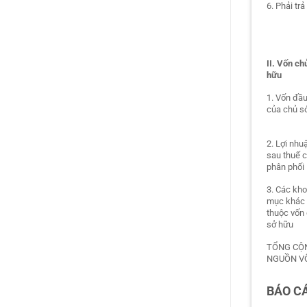
6. Phải tr
II. Vốn ch
hữu
1. Vốn đầu
của chủ s
2. Lợi nhu
sau thuế 
phân phối
3. Các kh
mục khác
thuộc vốn
sở hữu
TỔNG CỘ
NGUỒN V
BÁO C