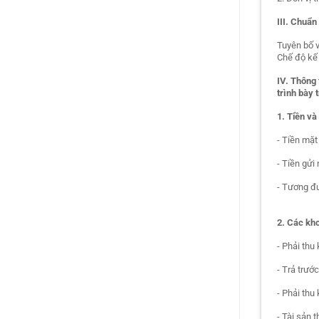
III. Chuẩ
Tuyên bố 
Chế độ kế
IV. Thông
trình bày 
1. Tiền và
- Tiền mặt
- Tiền gửi
- Tương đ
2. Các kho
- Phải thu
- Trả trướ
- Phải thu
- Tài sản t