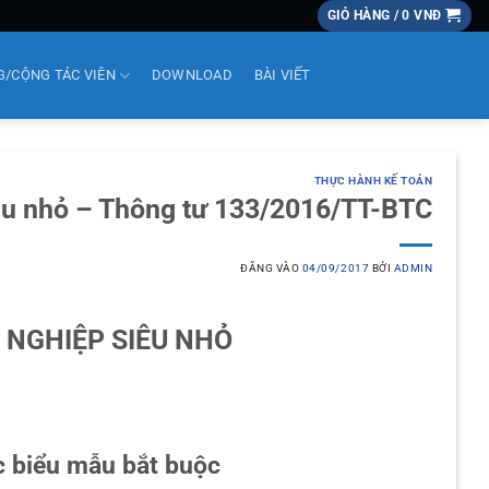
GIỎ HÀNG /
0
VNĐ
G/CỘNG TÁC VIÊN
DOWNLOAD
BÀI VIẾT
THỰC HÀNH KẾ TOÁN
iêu nhỏ – Thông tư 133/2016/TT-BTC
ĐĂNG VÀO
04/09/2017
BỞI
ADMIN
 NGHIỆP SIÊU NHỎ
c biểu mẫu bắt buộc