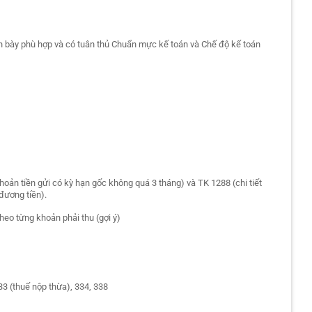
ình bày phù hợp và có tuân thủ Chuẩn mực kế toán và Chế độ kế toán
khoản tiền gửi có kỳ hạn gốc không quá 3 tháng) và TK 1288 (chi tiết
đương tiền).
 theo từng khoản phải thu (gợi ý)
333 (thuế nộp thừa), 334, 338