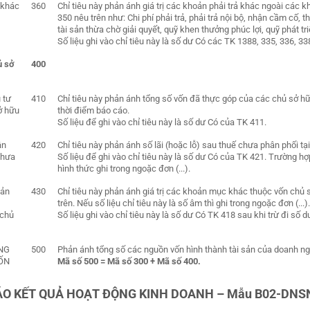
ả khác
360
Chỉ tiêu này phản ánh giá trị các khoản phải trả khác ngoài các 
350 nêu trên như: Chi phí phải trả, phải trả nội bộ, nhận cầm cố, 
tài sản thừa chờ giải quyết, quỹ khen thưởng phúc lợi, quỹ phát tri
Số liệu ghi vào chỉ tiêu này là số dư Có các TK 1388, 335, 336, 33
ủ sở
400
 tư
410
Chỉ tiêu này phản ánh tổng số vốn đã thực góp của các chủ sở hữ
ở hữu
thời điểm báo cáo.
Số liệu để ghi vào chỉ tiêu này là số dư Có của TK 411.
ận
420
Chỉ tiêu này phản ánh số lãi (hoặc lỗ) sau thuế chưa phân phối tạ
chưa
Số liệu để ghi vào chỉ tiêu này là số dư Có của TK 421. Trường hợ
hình thức ghi trong ngoặc đơn (...).
oản
430
Chỉ tiêu này phản ánh giá trị các khoản mục khác thuộc vốn chủ
trên. Nếu số liệu chỉ tiêu này là số âm thì ghi trong ngoặc đơn (...).
 chủ
Số liệu ghi vào chỉ tiêu này là số dư Có TK 418 sau khi trừ đi số 
NG
500
Phản ánh tổng số các nguồn vốn hình thành tài sản của doanh ngh
ỐN
Mã số 500 = Mã số 300 + Mã số 400.
ÁO KẾT QUẢ HOẠT ĐỘNG KINH DOANH – Mẫu B02-DNS