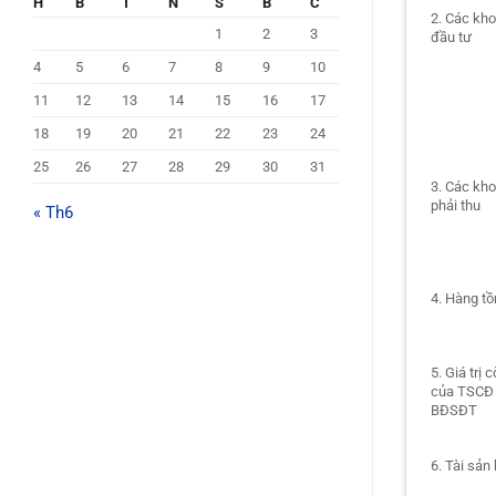
H
B
T
N
S
B
C
2. Các kh
1
2
3
đầu tư
4
5
6
7
8
9
10
11
12
13
14
15
16
17
18
19
20
21
22
23
24
25
26
27
28
29
30
31
3. Các kh
phải thu
« Th6
4. Hàng tồ
5. Giá trị c
của TSCĐ
BĐSĐT
6. Tài sản