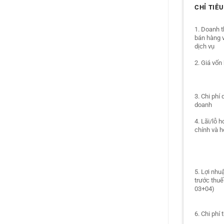
CHỈ TIÊU
1. Doanh t
bán hàng 
dịch vụ
2. Giá vốn
3. Chi phí 
doanh
4. Lãi/lỗ h
chính và 
5. Lợi nhu
trước thuế
03+04)
6. Chi phí