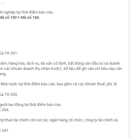
...
nh nghiệp tại thời điểm báo cáo.
Mã số 150 + Mã số 160.
của TK 331.
ẩm, hàng hóa, dịch vụ, tài sản cố định, bất động sản đầu tư và doanh
m các khoản doanh thu nhận trước). Số liệu để ghi vào chỉ tiêu này căn
àng.
Nhà nước tại thời điểm báo cáo, bao gồm cả các khoản thuế, phí, lệ
của TK 333.
gười lao động tại thời điểm báo cáo.
K 334.
 nợ thuê tài chính còn nợ các ngân hàng, tổ chức, công ty tài chính và
K 341.