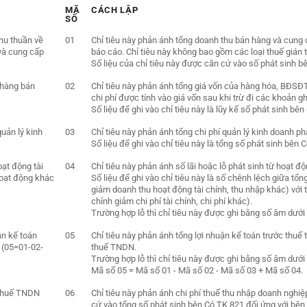
MÃ
CÁCH LẬP
SỐ
hu thuần về
01
Chỉ tiêu này phản ánh tổng doanh thu bán hàng và cung c
và cung cấp
báo cáo. Chỉ tiêu này không bao gồm các loại thuế gián 
Số liệu của chỉ tiêu này được căn cứ vào số phát sinh b
 hàng bán
02
Chỉ tiêu này phản ánh tổng giá vốn của hàng hóa, BĐSĐT
chi phí được tính vào giá vốn sau khi trừ đi các khoản g
Số liệu để ghi vào chỉ tiêu này là lũy kế số phát sinh b
quản lý kinh
03
Chỉ tiêu này phản ánh tổng chi phí quản lý kinh doanh ph
Số liệu để ghi vào chỉ tiêu này là tổng số phát sinh bên
oạt động tài
04
Chỉ tiêu này phản ánh số lãi hoặc lỗ phát sinh từ hoạt đ
hoạt động khác
Số liệu để ghi vào chỉ tiêu này là số chênh lệch giữa tổ
giảm doanh thu hoạt động tài chính, thu nhập khác) với 
chỉnh giảm chi phí tài chính, chi phí khác).
Trường hợp lỗ thì chỉ tiêu này được ghi bằng số âm dưới h
ận kế toán
05
Chỉ tiêu này phản ánh tổng lợi nhuận kế toán trước thuế 
 (05=01-02-
thuế TNDN.
Trường hợp lỗ thì chỉ tiêu này được ghi bằng số âm dưới h
Mã số 05 = Mã số 01 - Mã số 02 - Mã số 03 + Mã số 04.
 thuế TNDN
06
Chỉ tiêu này phản ánh chi phí thuế thu nhập doanh nghiệp
cứ vào tổng số phát sinh bên Có TK 821 đối ứng với bên