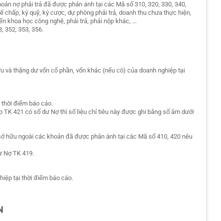
khoản nợ phải trả đã được phản ánh tại các Mã số 310, 320, 330, 340,
thế chấp, ký quỹ, ký cược, dự phòng phải trả, doanh thu chưa thực hiện,
ển khoa học công nghệ, phải trả, phải nộp khác, ...
8, 352, 353, 356.
u và thặng dư vốn cổ phần, vốn khác (nếu có) của doanh nghiệp tại
i thời điểm báo cáo.
p TK 421 có số dư Nợ thì số liệu chỉ tiêu này được ghi bằng số âm dưới
 sở hữu ngoài các khoản đã được phản ánh tại các Mã số 410, 420 nêu
dư Nợ TK 419.
iệp tại thời điểm báo cáo.
N