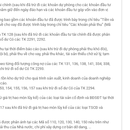
tài chính (sau khi đã trừ đi các khoản dự phòng cho các khoản đầu tư
 nắm giữ đến ngày đáo hạn và các khoản đầu tư góp vốn vào đơn vị
ng bao gồm các khoản đầu tư đã được trình bày trong chỉ tiêu “Tiền và
ề cho vay đã được trình bày trong chỉ tiêu “Các khoản phải thu” (Mã
và TK 128 (sau khi đã trừ đi các khoản đầu tư tài chính đã được phân
i số dư Có các TK 2291, 2292.
hu tại thời điểm báo cáo (sau khi trừ đi dự phòng phải thu khó đòi),
i bộ, phải thu về cho vay, phải thu khác, tài sản thiếu chờ xử lý, tạm
 theo từng đối tượng công nợ của các TK 131, 136, 138, 141, 334, 338,
 khi trừ đi số dư Có TK 2293.
ng tồn kho dự trữ cho quá trình sản xuất, kinh doanh của doanh nghiệp
 cáo.
153, 154, 155, 156, 157 sau khi trừ đi số dư Có của TK 2294.
rừ giá trị hao mòn lũy kế) của các loại tài sản cố định và BĐSĐT tại thời
217 sau khi đã trừ đi giá trị hao mòn lũy kế của các loại TSCĐ và
đã được phản ánh tại các Mã số 110, 120, 130, 140, 150 nêu trên như
i thu của Nhà nước, chi phí xây dựng cơ bản dở dang, ...