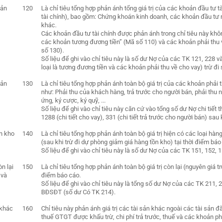
oản
120
Là chỉ tiêu tổng hợp phản ánh tổng giá trị của các khoản đầu tư 
tài chính), bao gồm: Chứng khoán kinh doanh, các khoản đầu tư
khác.
Các khoản đầu tư tài chính được phản ánh trong chỉ tiêu này khô
các khoản tương đương tiền” (Mã số 110) và các khoản phải thu v
số 130).
Số liệu để ghi vào chỉ tiêu này là số dư Nợ của các TK 121, 228 
loại là tương đương tiền và các khoản phải thu về cho vay) trừ đ
oản
130
Là chỉ tiêu tổng hợp phản ánh toàn bộ giá trị của các khoản phải t
như: Phải thu của khách hàng, trả trước cho người bán, phải thu nộ
ứng, ký cược, ký quỹ, ...
Số liệu để ghi vào chỉ tiêu này căn cứ vào tổng số dư Nợ chi tiết
1288 (chi tiết cho vay), 331 (chi tiết trả trước cho người bán) sau
n kho
140
Là chỉ tiêu tổng hợp phản ánh toàn bộ giá trị hiện có các loại hà
(sau khi trừ đi dự phòng giảm giá hàng tồn kho) tại thời điểm báo
Số liệu để ghi vào chỉ tiêu này là số dư Nợ của các TK 151, 152, 
òn lại
150
Là chỉ tiêu tổng hợp phản ánh toàn bộ giá trị còn lại (nguyên giá t
 và
điểm báo cáo.
Số liệu để ghi vào chỉ tiêu này là tổng số dư Nợ của các TK 211, 
BĐSĐT (số dư Có TK 214).
 khác
160
Chỉ tiêu này phản ánh giá trị các tài sản khác ngoài các tài sản 
thuế GTGT được khấu trừ, chi phí trả trước, thuế và các khoản phả