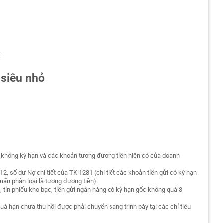
N
 siêu nhỏ
àng không kỳ hạn và các khoản tương đương tiền hiện có của doanh
12, số dư Nợ chi tiết của TK 1281 (chi tiết các khoản tiền gửi có kỳ hạn
uẩn phân loại là tương đương tiền).
 tín phiếu kho bạc, tiền gửi ngân hàng có kỳ hạn gốc không quá 3
á hạn chưa thu hồi được phải chuyển sang trình bày tại các chỉ tiêu