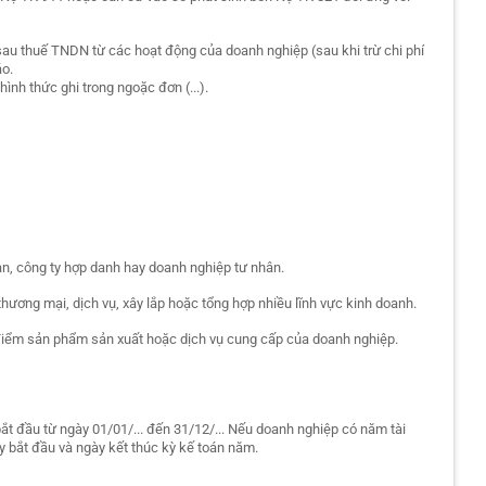
 sau thuế TNDN từ các hoạt động của doanh nghiệp (sau khi trừ chi phí
áo.
ình thức ghi trong ngoặc đơn (...).
ạn, công ty hợp danh hay doanh nghiệp tư nhân.
thương mại, dịch vụ, xây lắp hoặc tổng hợp nhiều lĩnh vực kinh doanh.
điểm sản phẩm sản xuất hoặc dịch vụ cung cấp của doanh nghiệp.
ắt đầu từ ngày 01/01/... đến 31/12/... Nếu doanh nghiệp có năm tài
ày bắt đầu và ngày kết thúc kỳ kế toán năm.