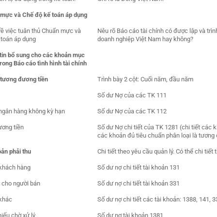
n mực và Chế độ kế toán áp dụng
về việc tuân thủ Chuẩn mực và
Nêu rõ Báo cáo tài chính có được lập và tr
 toán áp dụng
doanh nghiệp Việt Nam hay không?
 tin bổ sung cho các khoản mục
trong Báo cáo tình hình tài chính
 tương đương tiền
Trình bày 2 cột: Cuối năm, đầu năm
Số dư Nợ của các TK 111
 ngân hàng không kỳ hạn
Số dư Nợ của các TK 112
ương tiền
Số dư Nợ chi tiết của TK 1281 (chi tiết các 
các khoản đủ tiêu chuẩn phân loại là tương 
ản phải thu
Chi tiết theo yêu cầu quản lý. Có thể chi tiết
 khách hàng
Số dư nợ chi tiết tài khoản 131
c cho người bán
Số dư nợ chi tiết tài khoản 331
 khác
Số dư nợ chi tiết các tài khoản: 1388, 141, 
hiếu chờ xử lý
Số dư nợ tài khoản 1381