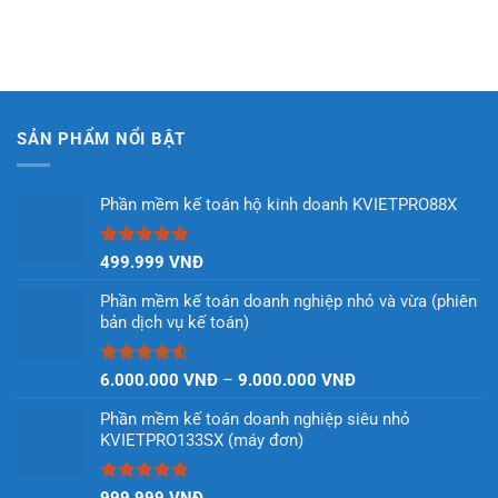
SẢN PHẨM NỔI BẬT
Phần mềm kế toán hộ kinh doanh KVIETPRO88X
Được xếp
499.999
VNĐ
hạng
4.90
5 sao
Phần mềm kế toán doanh nghiệp nhỏ và vừa (phiên
bản dịch vụ kế toán)
Được xếp
Khoảng
6.000.000
VNĐ
–
9.000.000
VNĐ
hạng
4.50
giá:
5 sao
Phần mềm kế toán doanh nghiệp siêu nhỏ
từ
KVIETPRO133SX (máy đơn)
6.000.000 VNĐ
đến
9.000.000 VNĐ
Được xếp