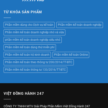
999.999
VNĐ
hạng
5.00
5 sao
TỪ KHÓA SẢN PHẨM
Phần mềm dùng cho Dịch vụ kế toán
Phần mềm kế toán doanh nghiệp
Phần mềm kế toán doanh nghiệp nhỏ và vừa
phần mềm kế toán doanh nghiệp siêu nhỏ
Phần mềm kế toán dùng thử miễn phí
Phần mềm kế toán hộ kinh doanh
Phần mềm kế toán Online
Phần mềm kế toán theo thông tư 200/2014/TT-BTC
Phần mềm kế toán thông tư 133/2016/TT-BTC
VIỆT ĐỒNG HÀNH 247
CÔNG TY TNHH MTV Giải Pháp Phần Mềm Việt Đồng Hành 247